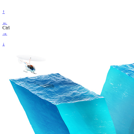
↑
←
Ctrl
→
↓