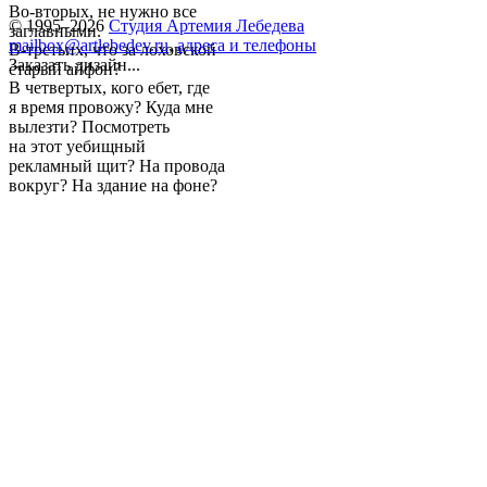
Во-вторых, не нужно все
© 1995–2026
Студия Артемия Лебедева
заглавными.
mailbox@artlebedev.ru
,
адреса и телефоны
В-третьих, что за лоховской
Заказать дизайн...
старый айфон?
В четвертых, кого ебет, где
я время провожу? Куда мне
вылезти? Посмотреть
на этот уебищный
рекламный щит? На провода
вокруг? На здание на фоне?