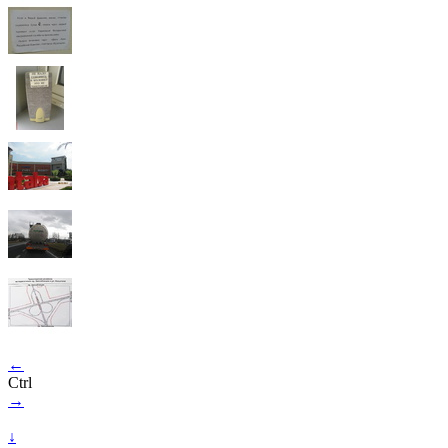
←
Ctrl
→
↓