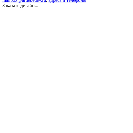
mailbox@artlebedev.ru
,
адреса и телефоны
Заказать дизайн...