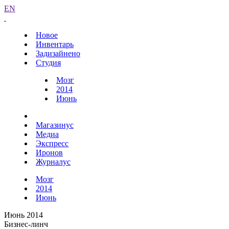
EN
Новое
Инвентарь
Задизайнено
Студия
Мозг
2014
Июнь
Магазинус
Медиа
Экспресс
Иронов
Журналус
Мозг
2014
Июнь
Июнь 2014
Бизнес-линч