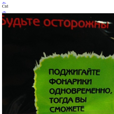
←
Ctrl
→