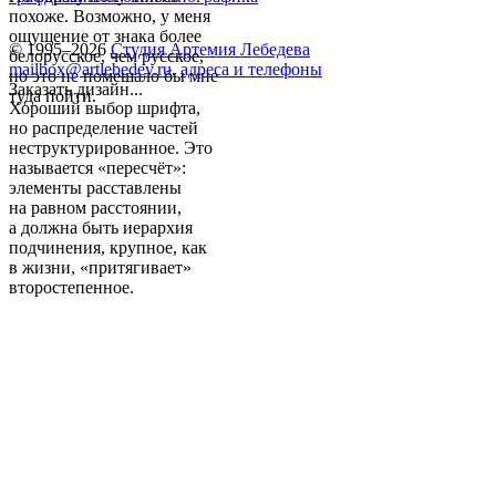
похоже. Возможно, у меня
ощущение от знака более
© 1995–2026
Студия Артемия Лебедева
белорусское, чем русское,
mailbox@artlebedev.ru
,
адреса и телефоны
но это не помешало бы мне
Заказать дизайн...
туда пойти.
Хороший выбор шрифта,
но распределение частей
неструктурированное. Это
называется «пересчёт»:
элементы расставлены
на равном расстоянии,
а должна быть иерархия
подчинения, крупное, как
в жизни, «притягивает»
второстепенное.