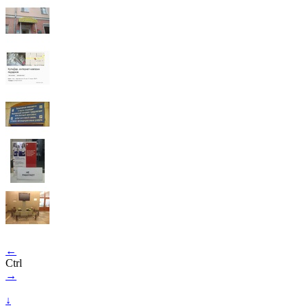
←
Ctrl
→
↓