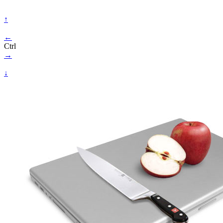
↑
←
Ctrl
→
↓