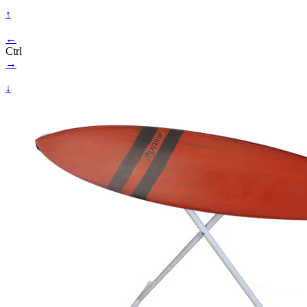
↑
←
Ctrl
→
↓