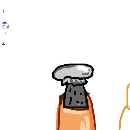
↑
←
Ctrl
→
↓