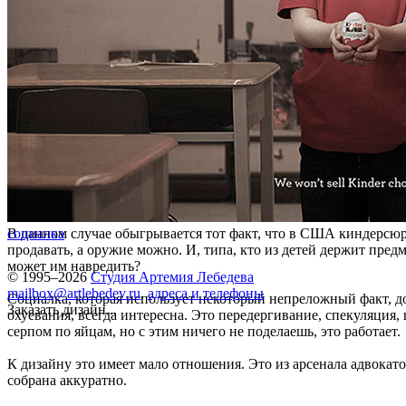
В данном случае обыгрывается тот факт, что в США киндерсю
социалка
продавать, а оружие можно. И, типа, кто из детей держит пред
может им навредить?
© 1995–2026
Студия Артемия Лебедева
mailbox@artlebedev.ru
,
адреса и телефоны
Социалка, которая использует некоторый непреложный факт, 
Заказать дизайн...
охуевания, всегда интересна. Это передергивание, спекуляция,
серпом по яйцам, но с этим ничего не поделаешь, это работает.
К дизайну это имеет мало отношения. Это из арсенала адвокато
собрана аккуратно.