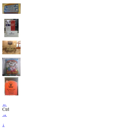
←
Ctrl
→
↓