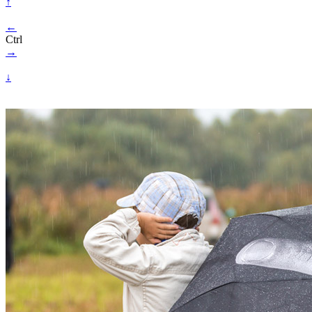
↑
←
Ctrl
→
↓