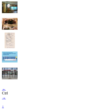
←
Ctrl
→
↓