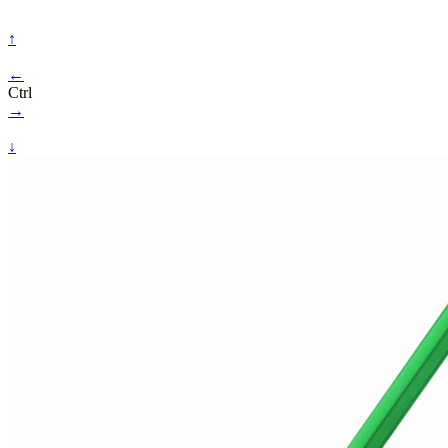
↑
←
Ctrl
→
↓