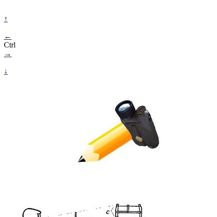
↑
←
Ctrl
→
↓