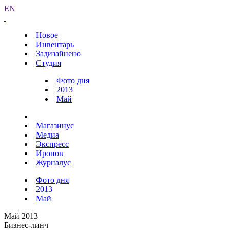
EN
Новое
Инвентарь
Задизайнено
Студия
Фото дня
2013
Май
Магазинус
Медиа
Экспресс
Иронов
Журналус
Фото дня
2013
Май
Май 2013
Бизнес-линч