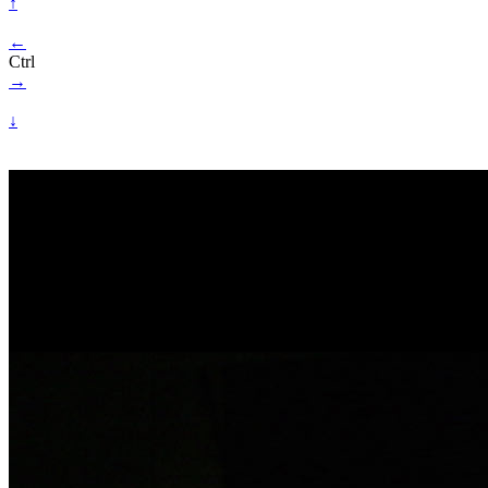
↑
←
Ctrl
→
↓