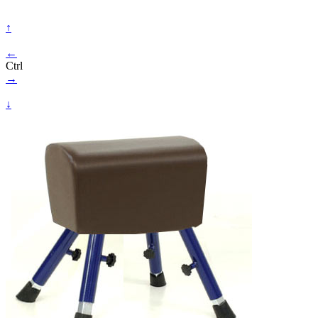
↑
←
Ctrl
→
↓