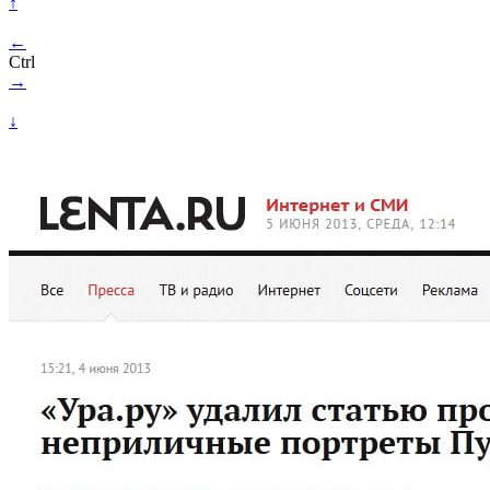
↑
←
Ctrl
→
↓