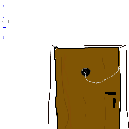
↑
←
Ctrl
→
↓