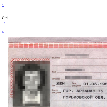
↑
←
Ctrl
→
↓