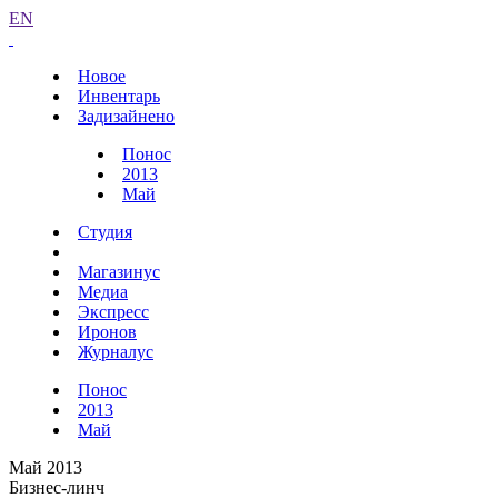
EN
Новое
Инвентарь
Задизайнено
Понос
2013
Май
Студия
Магазинус
Медиа
Экспресс
Иронов
Журналус
Понос
2013
Май
Май 2013
Бизнес-линч