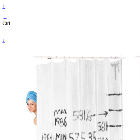
↑
←
Ctrl
→
↓