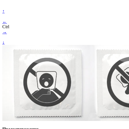
↑
←
Ctrl
→
↓