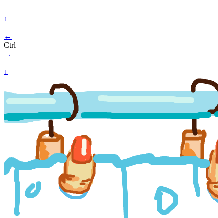
↑
←
Ctrl
→
↓