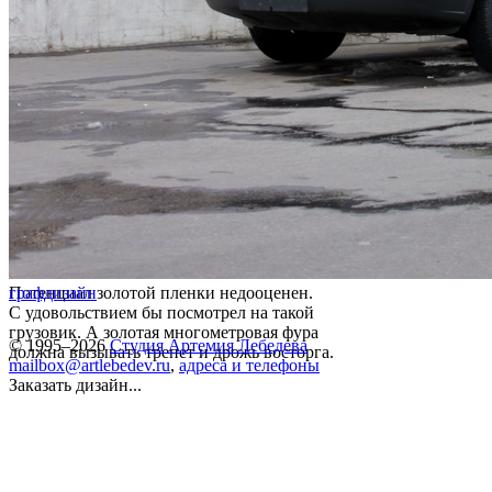
Потенциал золотой пленки недооценен.
графдизайн
С удовольствием бы посмотрел на такой
грузовик. А золотая многометровая фура
© 1995–2026
Студия Артемия Лебедева
должна вызывать трепет и дрожь восторга.
mailbox@artlebedev.ru
,
адреса и телефоны
Заказать дизайн...