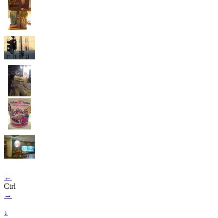
←
Ctrl
→
↓