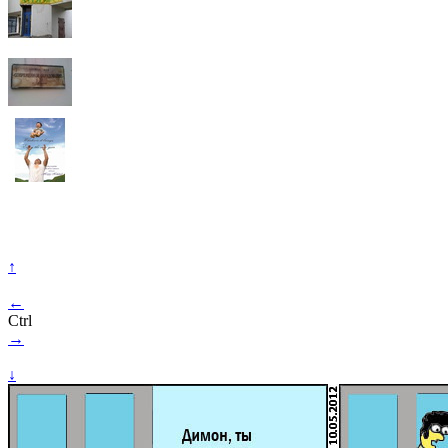
↑
←
Ctrl
→
↓