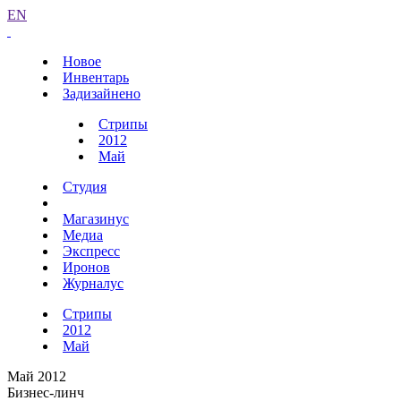
EN
Новое
Инвентарь
Задизайнено
Стрипы
2012
Май
Студия
Магазинус
Медиа
Экспресс
Иронов
Журналус
Стрипы
2012
Май
Май 2012
Бизнес-линч