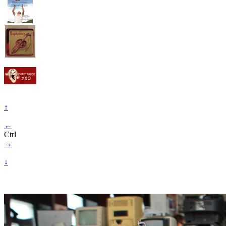
↑
←
Ctrl
→
↓