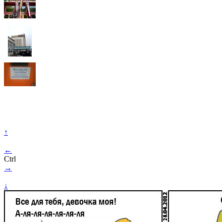
↑
←
Ctrl
→
↓