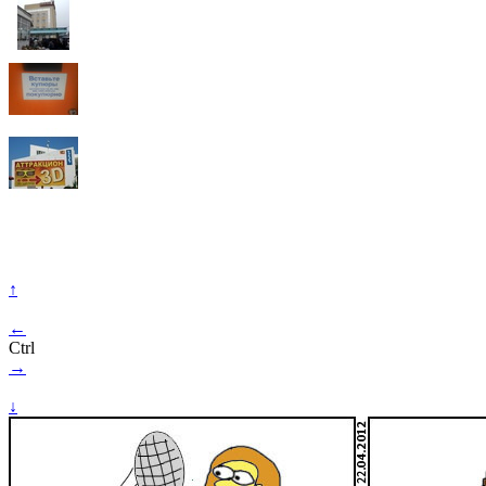
↑
←
Ctrl
→
↓