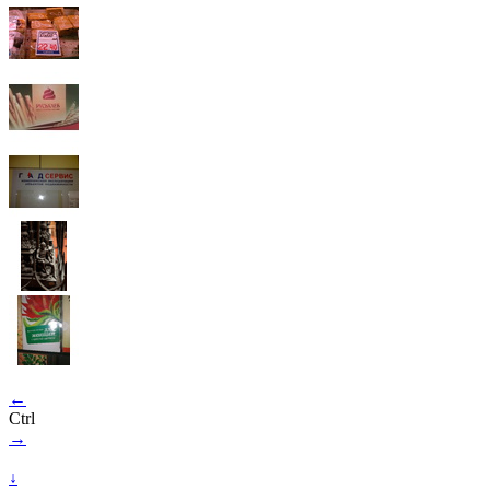
←
Ctrl
→
↓