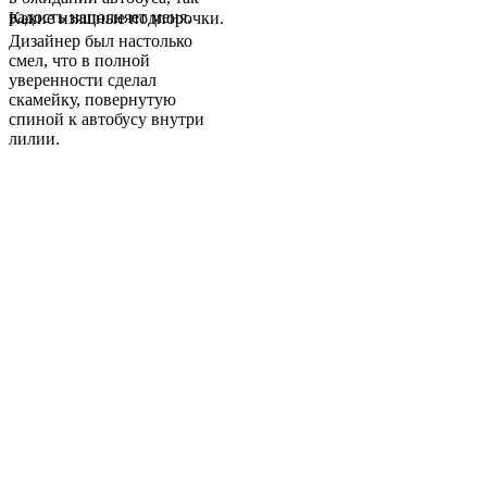
радость наполняет меня.
Какие изящные подпорочки.
Дизайнер был настолько
смел, что в полной
уверенности сделал
скамейку, повернутую
спиной к автобусу внутри
лилии.