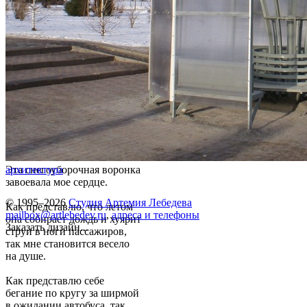
Эта снегоуборочная воронка
архитектура
завоевала мое сердце.
© 1995–2026
Студия Артемия Лебедева
Как представлю, что летом
mailbox@artlebedev.ru
,
адреса и телефоны
она собирает дождь и хуярит
Заказать дизайн...
струи в ноги пассажиров,
так мне становится весело
на душе.
Как представлю себе
бегание по кругу за ширмой
в ожидании автобуса, так