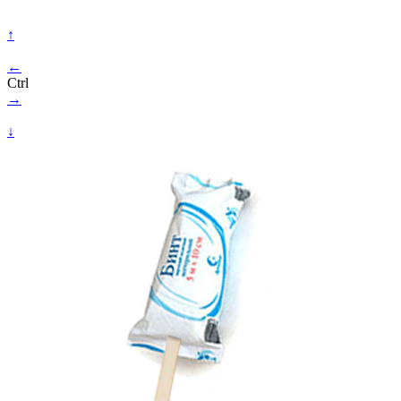
↑
←
Ctrl
→
↓