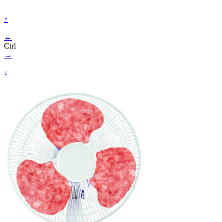
↑
←
Ctrl
→
↓