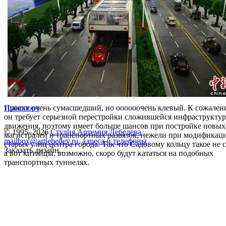
Проект очень сумасшедший, но оооооочень клевый. К сожален
транспорт
он требует серьезной перестройки сложившейся инфраструкту
движения, поэтому имеет больше шансов при постройке новых
© 1995–2026
Студия Артемия Лебедева
магистралей и транспортных развязок, нежели при модификац
mailbox@artlebedev.ru
,
адреса и телефоны
старых улиц центра города. Так что Садовому кольцу такое не с
Заказать дизайн...
а вот китайцы, возможно, скоро будут кататься на подобных
транспортных туннелях.