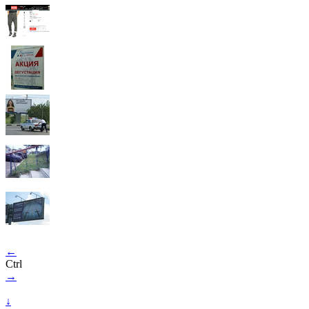
←
Ctrl
→
↓