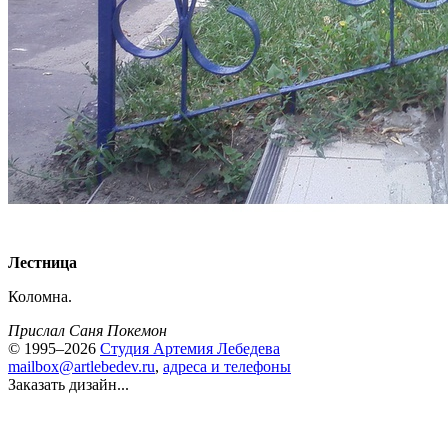
Лестница
Коломна.
Прислал Саня Покемон
© 1995–2026
Студия Артемия Лебедева
mailbox@artlebedev.ru
,
адреса и телефоны
Заказать дизайн...