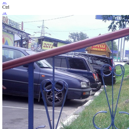
←
Ctrl
→