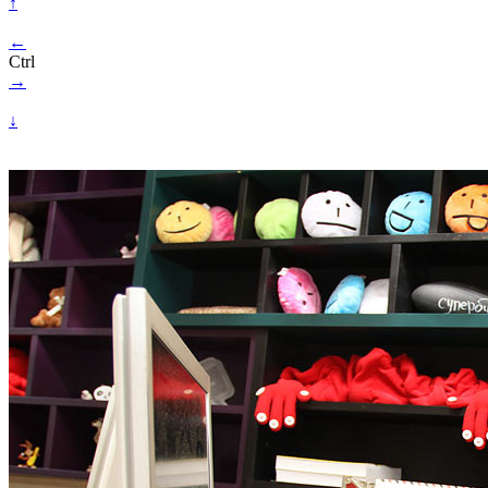
↑
←
Ctrl
→
↓