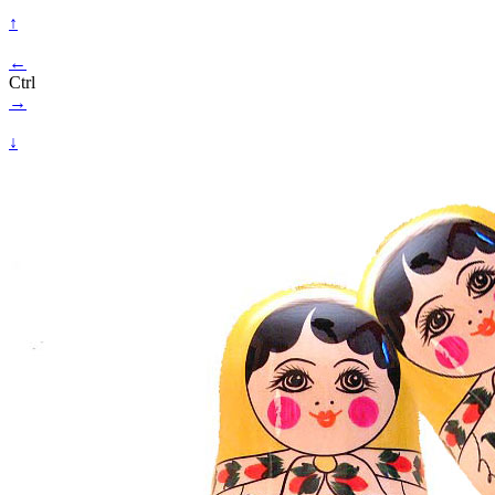
↑
←
Ctrl
→
↓