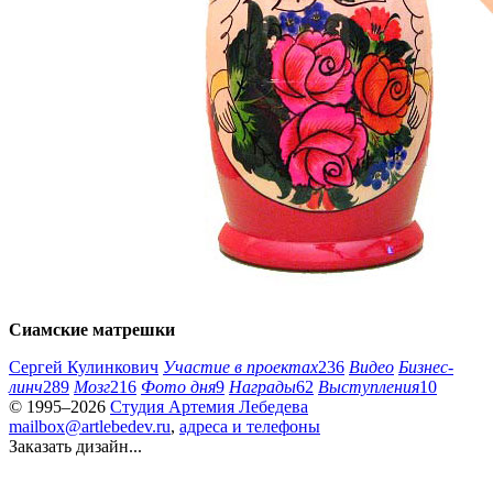
Сиамские матрешки
Сергей Кулинкович
Участие в проектах
236
Видео
Бизнес-
линч
289
Мозг
216
Фото дня
9
Награды
62
Выступления
10
© 1995–2026
Студия Артемия Лебедева
mailbox@artlebedev.ru
,
адреса и телефоны
Заказать дизайн...