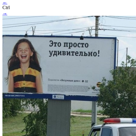
←
Ctrl
→