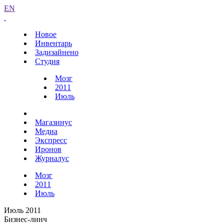
EN
Новое
Инвентарь
Задизайнено
Студия
Мозг
2011
Июль
Магазинус
Медиа
Экспресс
Иронов
Журналус
Мозг
2011
Июль
Июль 2011
Бизнес-линч