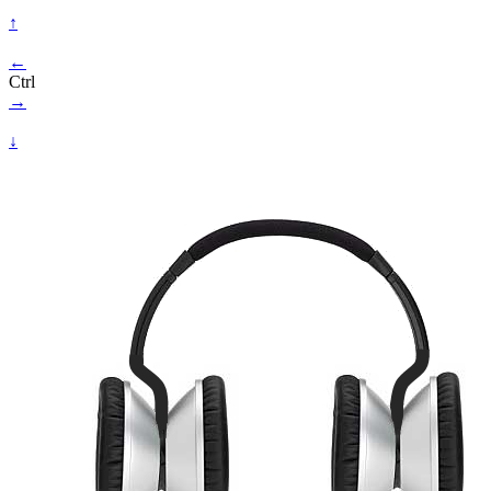
↑
←
Ctrl
→
↓