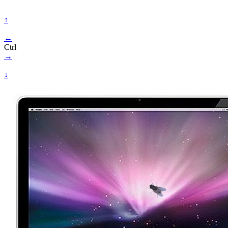
↑
←
Ctrl
→
↓