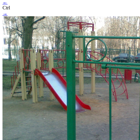
←
Ctrl
→