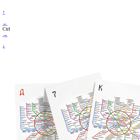
↑
←
Ctrl
→
↓