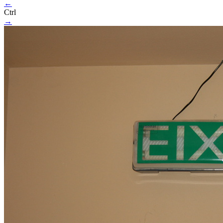
←
Ctrl
→