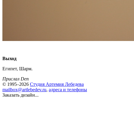
Выход
Египет, Шарм.
Прислал Den
© 1995–2026
Студия Артемия Лебедева
mailbox@artlebedev.ru
,
адреса и телефоны
Заказать дизайн...