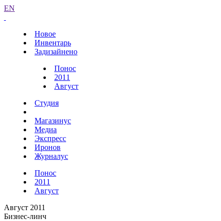
EN
Новое
Инвентарь
Задизайнено
Понос
2011
Август
Студия
Магазинус
Медиа
Экспресс
Иронов
Журналус
Понос
2011
Август
Август 2011
Бизнес-линч