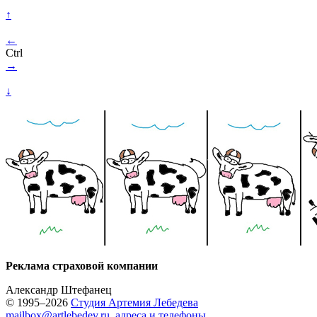
↑
←
Ctrl
→
↓
Реклама страховой компании
Александр Штефанец
© 1995–2026
Студия Артемия Лебедева
mailbox@artlebedev.ru
,
адреса и телефоны