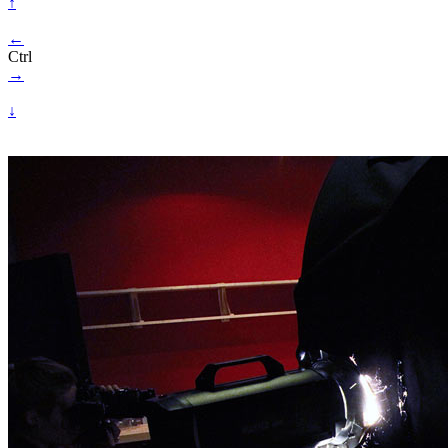
↑
←
Ctrl
→
↓