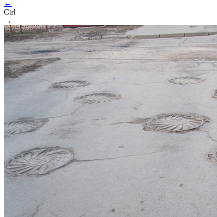
←
Ctrl
→