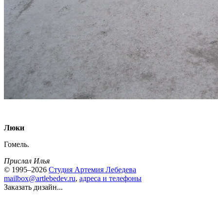
Люки
Гомель.
Прислал Илья
© 1995–2026
Студия Артемия Лебедева
mailbox@artlebedev.ru
,
адреса и телефоны
Заказать дизайн...