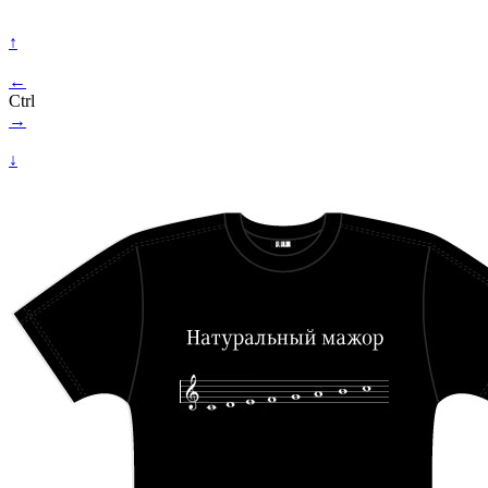
↑
←
Ctrl
→
↓