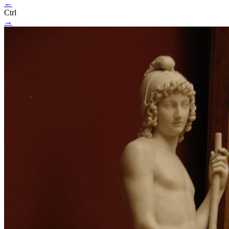
←
Ctrl
→