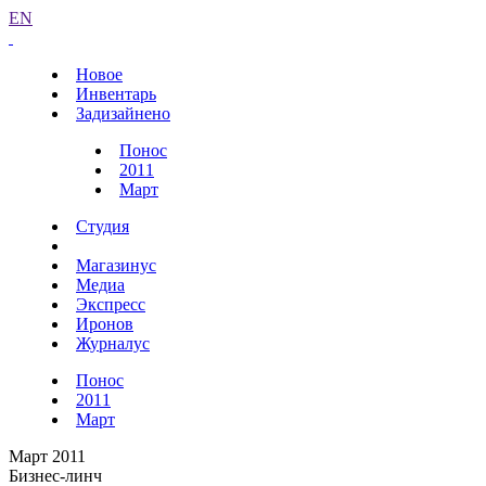
EN
Новое
Инвентарь
Задизайнено
Понос
2011
Март
Студия
Магазинус
Медиа
Экспресс
Иронов
Журналус
Понос
2011
Март
Март 2011
Бизнес-линч