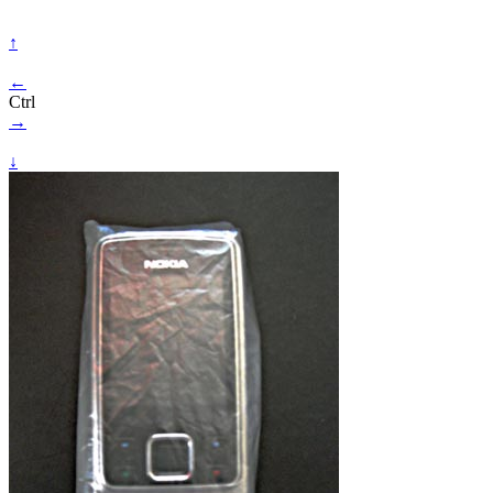
↑
←
Ctrl
→
↓