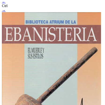
←
Ctrl
→